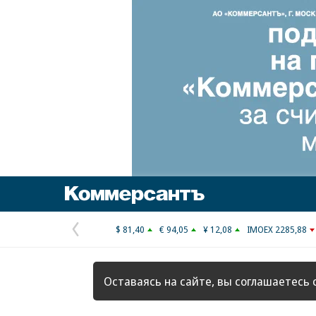
Коммерсантъ
$ 81,40
€ 94,05
¥ 12,08
IMOEX 2285,88
Предыдущая
страница
Оставаясь на сайте, вы соглашаетесь 