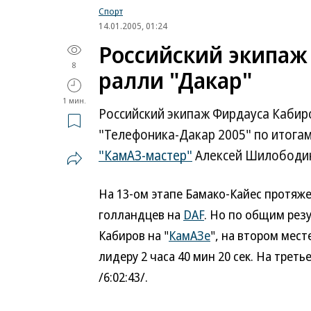
Спорт
14.01.2005, 01:24
Российский экипаж 
8
ралли "Дакар"
1 мин.
Российский экипаж Фирдауса Кабир
"Телефоника-Дакар 2005" по итогам
"КамАЗ-мастер"
Алексей Шилободи
На 13-ом этапе Бамако-Кайес протяж
голландцев на
DAF
. Но по общим рез
Кабиров на "
КамАЗе
", на втором мест
лидеру 2 часа 40 мин 20 сек. На трет
/6:02:43/.