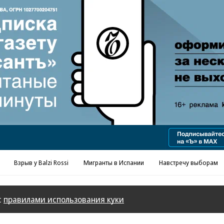
Реклама в «Ъ» www.kommersant.ru/ad
Взрыв у Balzi Rossi
Мигранты в Испании
Навстречу выборам
с
правилами использования куки