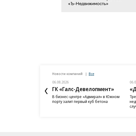
Новости компаний
Все
06.08.2026
06.
ГК «Галс-Девелопмент»
«Д
В бизнес-центре «Адмирал» в Южном
Тре
порту залит первый куб бетона
нед
слу