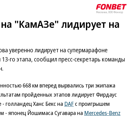
Реклама, ООО Фонкор
на "КамАЗе" лидирует на
ова уверенно лидирует на супермарафоне
 13-го этапа, сообщил пресс-секретарь команды
н.
енностью 668 км вперед вырвались три экипажа
ультатам пройденных этапов лидирует Фирдаус
е - голландец Ханс Бекс на
DAF
с проигрышем
ьем - японец Йошимаса Сугавара на
Mercedes-Benz