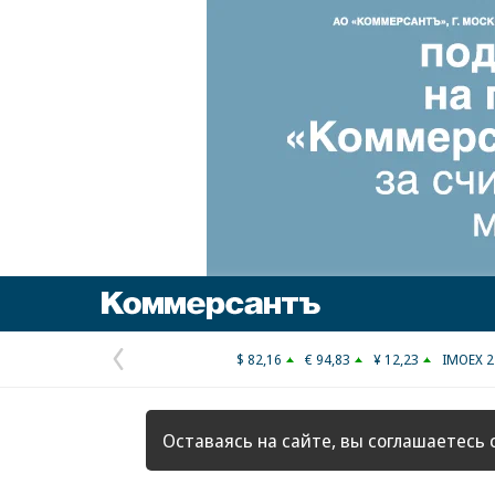
Коммерсантъ
$ 82,16
€ 94,83
¥ 12,23
IMOEX 2
Предыдущая
страница
Оставаясь на сайте, вы соглашаетесь 