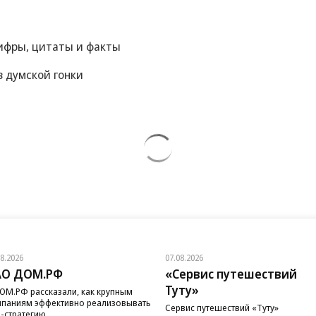
цифры, цитаты и факты
 думской гонки
08.2026
07.08.2026
АО ДОМ.РФ
«Сервис путешествий
Туту»
ОМ.РФ рассказали, как крупным
паниям эффективно реализовывать
Сервис путешествий «Туту»
-стратегию