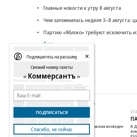
Главные новости к утру 8 августа
Чем запомнилась неделя 3–8 августа: 
Партию «Яблоко» требуют исключить из
Еще
Подпишитесь на рассылку
Свежий номер газеты
Коммерсантъ
Новости компаний
Все
ПОДПИСАТЬСЯ
07.08.2026
07.
STONE
П
Бизнес-центр STONE Римская возведен
В Д
Спасибо, не сейчас
в полную высоту
ком
ESG