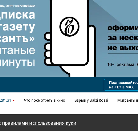
281,31
Что посмотреть в кино
Взрыв у Balzi Rossi
Мигранты в
с
правилами использования куки