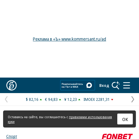
Реклама в «Ъ» www.kommersant.ru/ad
Коммерсантъ
Вход
$ 82,16
€ 94,83
¥ 12,23
IMOEX 2281,31
Предыдущая
С
страница
с
Оставаясь на сайте, вы соглашаетесь с
правилами использования
ОК
куки
Спорт