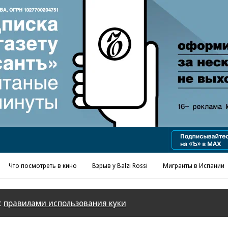
Реклама в «Ъ» www.kommersant.ru/ad
Что посмотреть в кино
Взрыв у Balzi Rossi
Мигранты в Испании
с
правилами использования куки