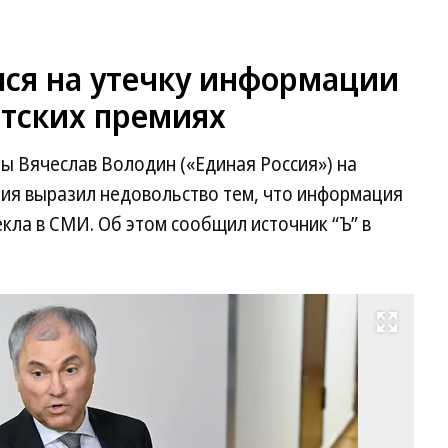
ся на утечку информации
атских премиях
ы Вячеслав Володин («Единая Россия») на
ния выразил недовольство тем, что информация
кла в СМИ. Об этом сообщил источник “Ъ” в
Развернуть на весь экран
Пр
Го
Вя
Во