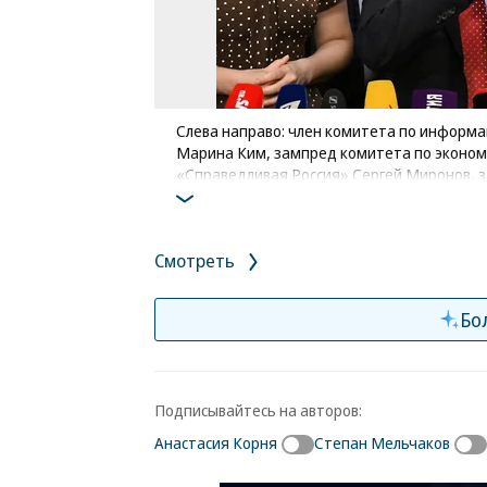
Слева направо: член комитета по информ
Марина Ким, зампред комитета по эконом
«Справедливая Россия» Сергей Миронов, 
Кузнецов и депутат Василий Швецов
Фото: Дмитрий Духанин / Коммерсантъ
/
Смотреть
Бо
Подписывайтесь на авторов:
Анастасия Корня
Степан Мельчаков