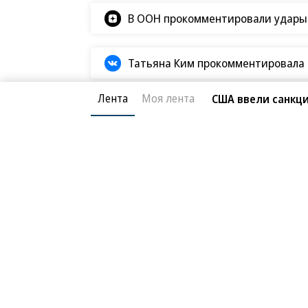
«Ъ» в социальных сетях
Роскачество нашло кишечную пало
Лента
Моя лента
США ввели санкци
В Ozon рассказали об атаке на ло
В ООН прокомментировали удары В
Татьяна Ким прокомментировала а