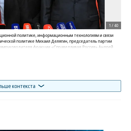
1
/
40
ационной политике, информационным технологиям и связи
ической политике Михаил Делягин, председатель партии
замруководителя фракции «Справедливая Россия» Андрей
купить фото
льше контекста