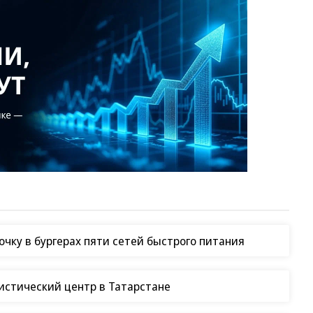
Заставим раскаяться:
Зеленский
СВО
союзник России дал
неожиданно
грозное обещание
высказался о
возвращении Крыма