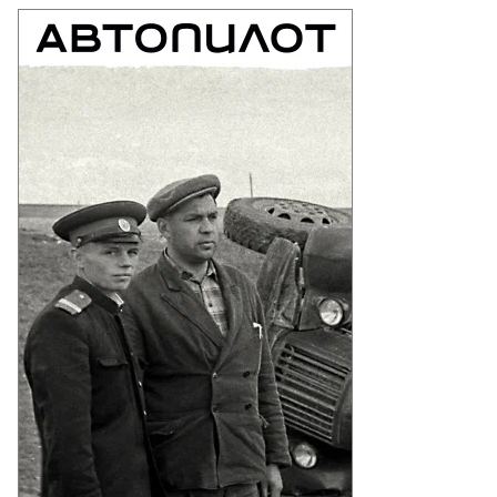
едседатель
сдумы
чеслав
лодин