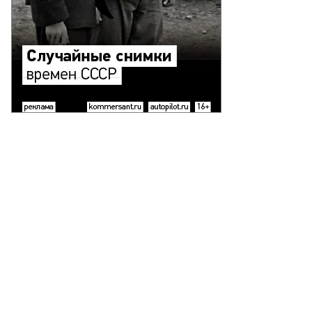
то:
митрий
ханин
ммерсантъ