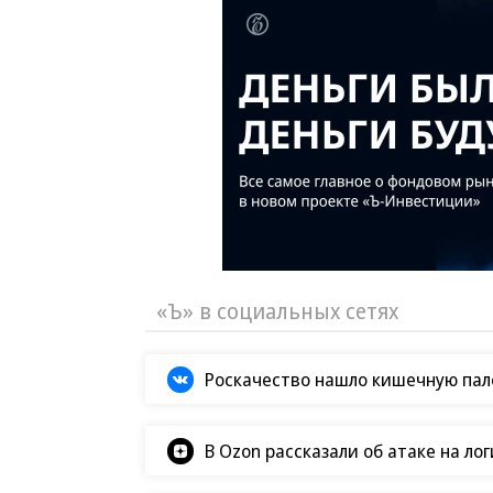
Новости партнеров
ВСУ точно получат
Путин озвучил
десятки тысяч новых
итоговый план 
солдат