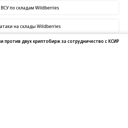
чку в бургерах пяти сетей быстрого питания
и против двух криптобирж за сотрудничество с КСИР
гистический центр в Татарстане
СУ по складам Wildberries
таки на склады Wildberries