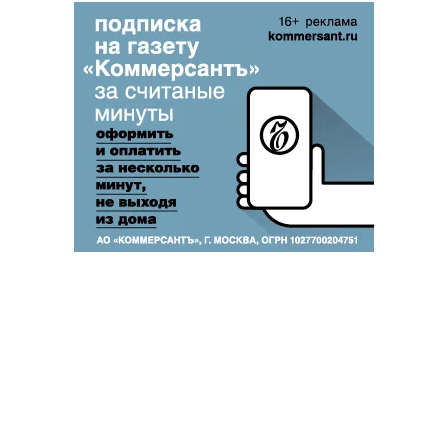
Благотворительный фонд
18+ реклама
О «Коммерсанте»
Android
Архив
Обратная связь