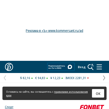
Реклама в «Ъ» www.kommersant.ru/ad
Коммерсантъ
Вход
$ 82,16
€ 94,83
¥ 12,23
IMOEX 2281,31
Предыдущая
С
страница
с
Оставаясь на сайте, вы соглашаетесь с
правилами использования
ОК
куки
Спорт