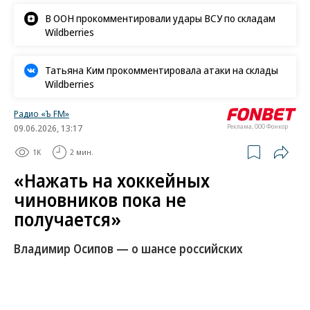
В ООН прокомментировали удары ВСУ по складам
Wildberries
Татьяна Ким прокомментировала атаки на склады
Wildberries
Радио «Ъ FM»
09.06.2026, 13:17
Реклама, ООО Фонкор
1K
2 мин.
«Нажать на хоккейных
чиновников пока не
получается»
Владимир Осипов — о шансе российских
хоккеистов сыграть на мировом первенстве
Международная федерация хоккея назвала состав