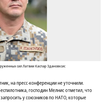
си
Ла
Ка
Зд
Фо
La
ar
/
Fli
уженных сил Латвии Каспар Здановксис
ник, на пресс-конференции не уточнили.
еспилотника, господин Мелнис отметил, что
запросить у союзников по НАТО, которые