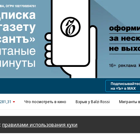
Реклама в «Ъ» www.kommersant.ru/ad
281,31
Что посмотреть в кино
Взрыв у Balzi Rossi
Мигранты в
с
правилами использования куки