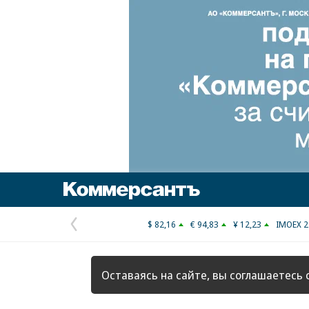
Коммерсантъ
$ 82,16
€ 94,83
¥ 12,23
IMOEX 2
Предыдущая
страница
Оставаясь на сайте, вы соглашаетесь 