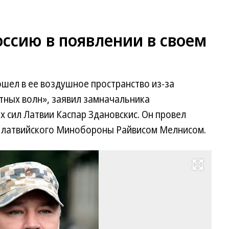
ссию в появлении в своем
шел в ее воздушное пространство из-за
тных волн», заявил замначальника
сил Латвии Каспар Здановскис. Он провел
й латвийского Минобороны Райвисом Мелнисом.
Развернуть на весь экран
За
об
ш
Во