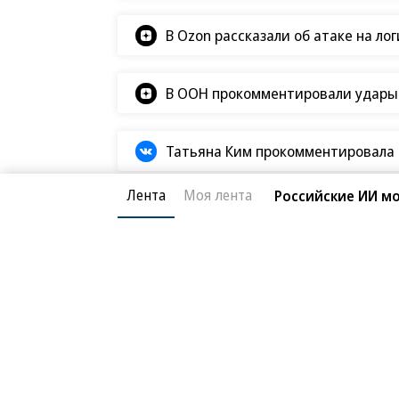
В Ozon рассказали об атаке на ло
В ООН прокомментировали удары В
Татьяна Ким прокомментировала а
Лента
Моя лента
Российские ИИ мо
Новости компаний
Все
07.08.2026
07.
STONE
П