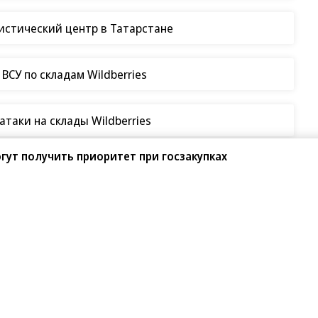
гистический центр в Татарстане
СУ по складам Wildberries
таки на склады Wildberries
гут получить приоритет при госзакупках
08.2026
07.08.2026
АО ДОМ.РФ
«Сервис путешествий