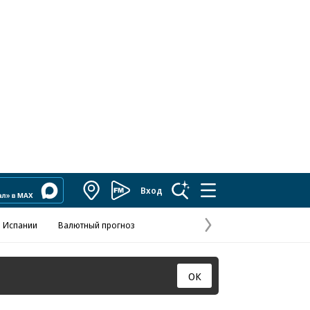
Вход
Коммерсантъ
FM
 Испании
Валютный прогноз
Навстречу выбора
Отношения С
Эксклюзивы
Следующая
страница
ОК