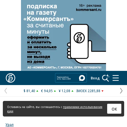
Реклама в «Ъ» www.kommersant.ru/ad
Коммерсантъ
Вход
$ 81,40
€ 94,05
¥ 12,08
IMOEX 2285,88
Предыдущая
С
страница
с
Оставаясь на сайте, вы соглашаетесь с
правилами использования
ОК
куки
Урал