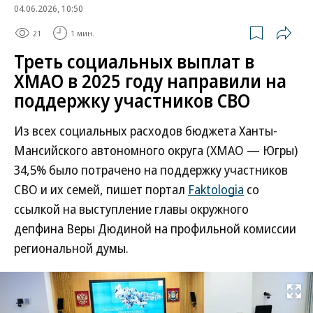
04.06.2026, 10:50
21
1 мин.
Треть социальных выплат в
ХМАО в 2025 году направили на
поддержку участников СВО
Из всех социальных расходов бюджета Ханты-
Мансийского автономного округа (ХМАО — Югры)
34,5% было потрачено на поддержку участников
СВО и их семей, пишет портал
Faktologia
со
ссылкой на выступление главы окружного
депфина Веры Дюдиной на профильной комиссии
региональной думы.
Развернуть на