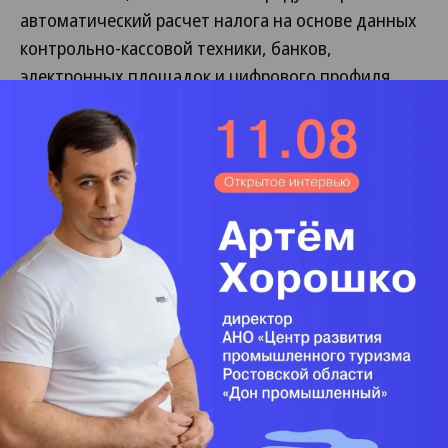
автоматический расчет налога на основе данных
контрольно-кассовой техники, банков,
электронных площадок и цифрового профиля
налогоплательщика. Предпринимателю остается
только оплатить начисленный налог.
Как сообщили в УФНС, по состоянию на 22 мая к
информационному обмену с налоговой службой
уже подключены 40 банков. Они передают
сведения о движении денежных средств и
классификации операций.
«Налоговый орган уведомляет
налогоплательщика о сумме налога, налоговой
базе и сумме убытка»,— пояснила Анна Ковалева.
В налоговой службе считают, что рост числа