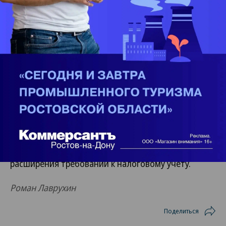
пользователей АУСН свидетельствует о
постепенном переходе бизнеса к цифровым
форматам взаимодействия с государством.
Одновременно усиливается автоматизация
контроля за расчетами и налоговой отчетностью.
Участники рынка отмечают, что интерес бизнеса к
АУСН связан не только с упрощением отчетности,
но и с дефицитом квалифицированных
бухгалтерских кадров, который усилился после
изменений налогового законодательства и
расширения требований к налоговому учету.
Роман Лаврухин
Поделиться