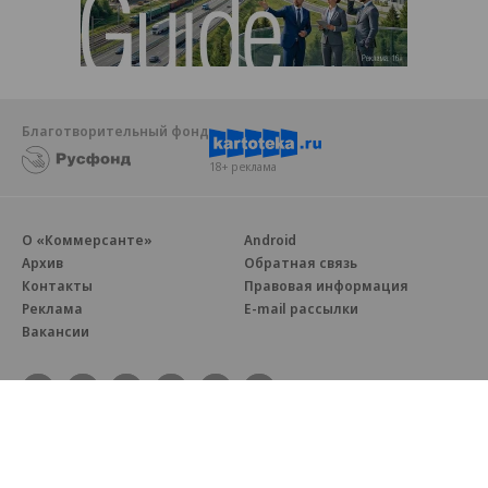
Благотворительный фонд
18+ реклама
О «Коммерсанте»
Android
Архив
Обратная связь
Контакты
Правовая информация
Реклама
E-mail рассылки
Вакансии
18+
© АО «Коммерсантъ». 127006, Москва, Оружейный переулок д. 41,
тел. +7 (495) 797-69-70.