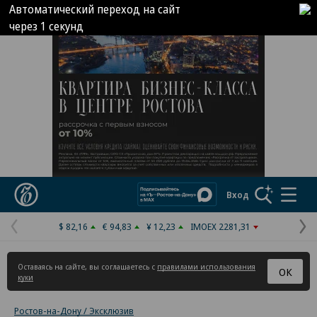
Автоматический переход на сайт
через
1
секунд
Реклама в «Ъ» www.kommersant.ru/ad
Коммерсантъ
Вход
$ 82,16
€ 94,83
¥ 12,23
IMOEX 2281,31
Предыдущая
С
страница
с
Оставаясь на сайте, вы соглашаетесь с
правилами использования
ОК
куки
Ростов-на-Дону / Эксклюзив