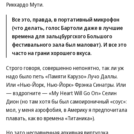
Риккардо Мути.
Все это, правда, в портативный микрофон
(что делать, голос Бартоли даже в лучшие
времена для зальцбургского Большого
фестивального зала был маловат). И все это
часто на грани хорошего вкуса.
Строго говоря, совершенно непонятно, так ли уж
надо было петь «Памяти Карузо» Лучо Даллы.
Или «Нью-Йорк, Нью-Йорк» Фрэнка Синатры. Или
— вздрогните — «My Heart Will Go On» Селин
Дион (но там хотя бы был самоироничный «соус»:
мол, у меня аэрофобия, в Америку я предпочитала
плавать, как во времена «Титаника»).
Но зато несравненная архивная виртуозка,