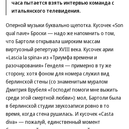
часа пытается взять интервью команда с
итальянского телевидения.
Оперной музыки буквально щепотка. Кусочек «Son
qual nave» Броски — надо же напомнить о том,
что Бартоли открывала широким массам
виртуозный репертуар XVIII века. Кусочек арии
«Lascia la spina» из «Триумфа времени и
разочарования» Генделя — примерно в ту же
сторону, хотя фоном для номера служил вид
берлинской стены (со знаменитым муралом
Дмитрия Врубеля «Господи! помоги мне выжить
среди этой смертной любви»): мол, Бартоли была
в берлинской студии звукозаписи ровно в то
время, когда стена рушилась. И кусочек «Casta
diva» — пожалуй, единственный момент