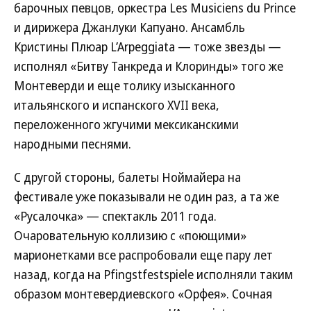
барочных певцов, оркестра Les Musiciens du Prince
и дирижера Джанлуки Капуано. Ансамбль
Кристины Плюар L’Arpeggiata — тоже звезды —
исполнял «Битву Танкреда и Клоринды» того же
Монтеверди и еще толику изысканного
итальянского и испанского XVII века,
переложенного жгучими мексиканскими
народными песнями.
С другой стороны, балеты Ноймайера на
фестивале уже показывали не один раз, а та же
«Русалочка» — спектакль 2011 года.
Очаровательную коллизию с «поющими»
марионетками все распробовали еще пару лет
назад, когда на Pfingstfestspiele исполняли таким
образом монтевердиевского «Орфея». Сочная