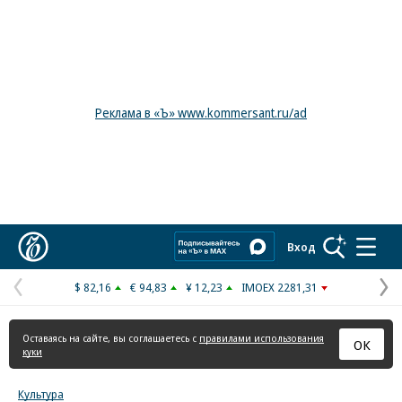
Реклама в «Ъ» www.kommersant.ru/ad
Коммерсантъ
Вход
$ 82,16
€ 94,83
¥ 12,23
IMOEX 2281,31
Предыдущая
С
страница
с
Оставаясь на сайте, вы соглашаетесь с
правилами использования
ОК
куки
Культура