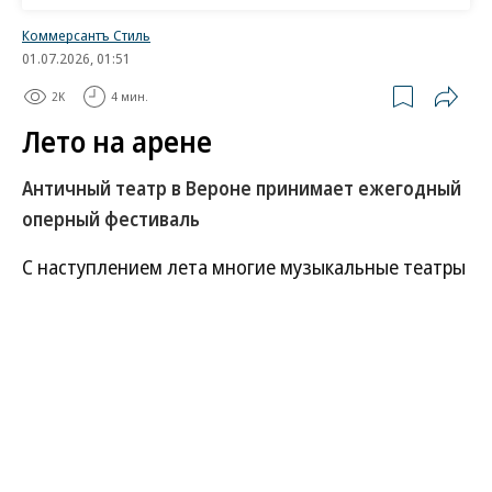
Коммерсантъ Стиль
01.07.2026, 01:51
2K
4 мин.
Лето на арене
Античный театр в Вероне принимает ежегодный
оперный фестиваль
С наступлением лета многие музыкальные театры
Италии переносят спектакли на открытые
площадки. Это хороший повод рассказать о
самой древней, вместительной и, как мне
кажется, романтичной из них — Арене ди Верона.
Этим материалом «Коммерсантъ Стиль»
продолжает цикл публикаций о прославленных
оперных театрах Италии
.