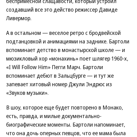
беспримесной слащавости, который устроил
создавший все это действо режиссер Давиде
Ливермор.
А в остальном — веселое ретро с бродвейской
подтанцовкой и анимациями на заднике. Бартоли
вспоминает детство в монастырской школе — и
мюзикловый хор «монахинь» поет шлягер 1960-х,
«I Will Follow Him» Пегги Марч. Бартоли
вспоминает дебют в Зальцбурге — и тут же
запевает хитовый номер Джули Эндрюс из
«Звуков музыки».
В шоу, которое еще будет повторено в Монако,
есть, правда, и милые документально-
биографические моменты. Бартоли напоминает,
что она дочь оперных певцов, что ее мама была