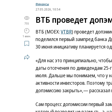
Финансы
27.05.2026, 10:54
ВТБ проведет допэ
755
ВТБ (MOEX:
VTBR
) проведет допэми
1 мин.
поделился первый зампред банка Д
30 июня инициативу планируется о
«Для нас это принципиально, чтобы
даты отсечения по дивидендам 25-го
июля. Дальше мы понимаем, что у на
активности инвесторов. Поэтому тр
допэмиссию закрыть»,— рассказал 
Сам процесс допэмиссии первый за
который позволит не размыть, а, н