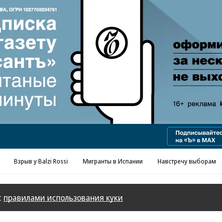
Реклама в «Ъ» www.kommersant.ru/ad
Взрыв у Balzi Rossi
Мигранты в Испании
Навстречу выборам
с
правилами использования куки