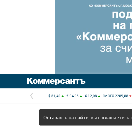
Коммерсантъ
$ 81,40
€ 94,05
¥ 12,08
IMOEX 2285,88
Предыдущая
страница
Оставаясь на сайте, вы соглашаетесь 