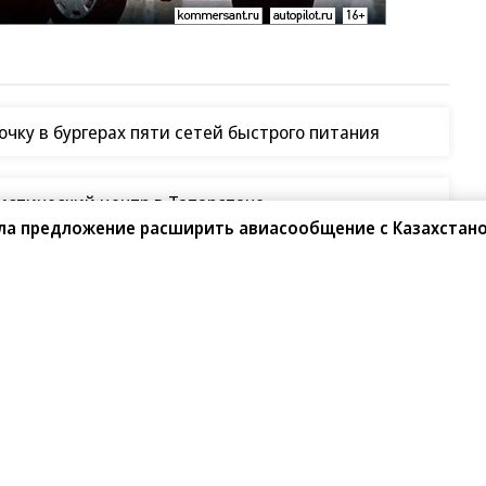
чку в бургерах пяти сетей быстрого питания
гистический центр в Татарстане
ла предложение расширить авиасообщение с Казахстан
СУ по складам Wildberries
таки на склады Wildberries