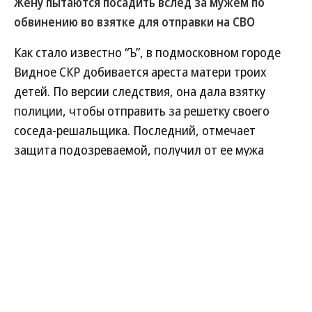
Жену пытаются посадить вслед за мужем по
обвинению во взятке для отправки на СВО
Как стало известно “Ъ”, в подмосковном городе
Видное СКР добивается ареста матери троих
детей. По версии следствия, она дала взятку
полиции, чтобы отправить за решетку своего
соседа-решальщика. Последний, отмечает
защита подозреваемой, получил от ее мужа
35 млн руб. и обещал помочь в заключении
контракта на участие в СВО вместо посадки за
вымогательство, но этого не сделал.
Развернуть на