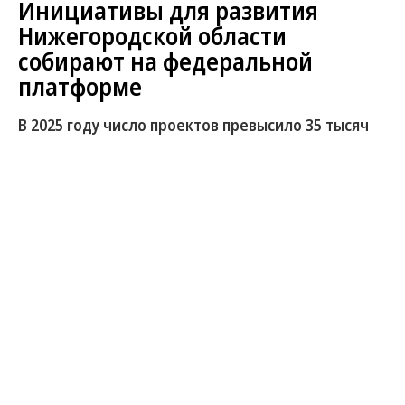
Инициативы для развития
Нижегородской области
собирают на федеральной
платформе
В 2025 году число проектов превысило 35 тысяч
В рамках форума «Сильные идеи для нового
времени» стартовал специальный сбор
инициатив, направленных на развитие
Нижегородской области. Предложить проект или
решение могут жители любого региона России.
Организаторы
рассчитывают
привлечь идеи,
которые помогут повысить качество жизни,
поддержать развитие экономики и создать новые
возможности для жителей региона. Прием заявок