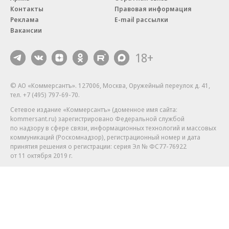
Контакты
Правовая информация
Реклама
E-mail рассылки
Вакансии
18+
© АО «Коммерсантъ». 127006, Москва, Оружейный переулок д. 41,
тел. +7 (495) 797-69-70.
Сетевое издание «Коммерсантъ» (доменное имя сайта:
kommersant.ru) зарегистрировано Федеральной службой
по надзору в сфере связи, информационных технологий и массовых
коммуникаций (Роскомнадзор), регистрационный номер и дата
принятия решения о регистрации: серия
Эл № ФС77-76922
от 11 октября 2019 г.
Партнерские проекты/материалы, новости компаний, материалы
с пометкой «Промо» и «Официальное сообщение» опубликованы
на коммерческой основе.
На kommersant.ru применяются рекомендательные технологии.
Подробнее