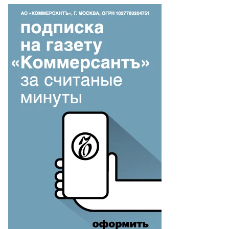
ынешний
дер
ДПР
онид
уцкий
то: