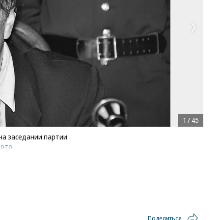
1
/
45
на заседании партии
фото
Поделиться