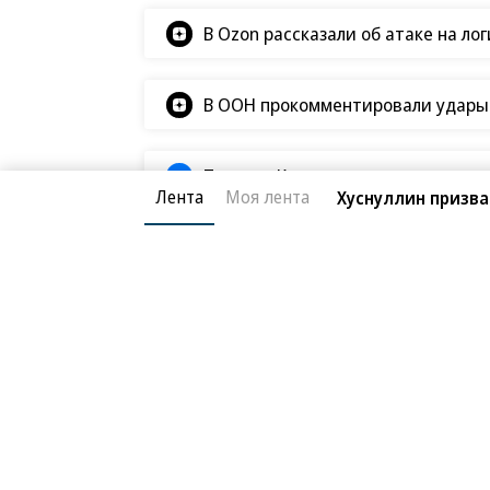
В Ozon рассказали об атаке на ло
В ООН прокомментировали удары В
Татьяна Ким прокомментировала а
Лента
Моя лента
Хуснуллин призва
Фото
12.06.2026, 13:48
«Не будет ни мэров,
120K
Кто победил на первых прямых в
1 мин.
12 июня 1991 года в России прошли