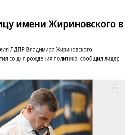
ицу имени Жириновского в
теля ЛДПР Владимира Жириновского.
тия со дня рождения политика, сообщил лидер
Развернуть на весь экран
Н
ли
Л
Ле
Сл
Фо