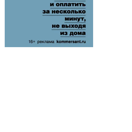
митрий
аров,
ммерсантъ