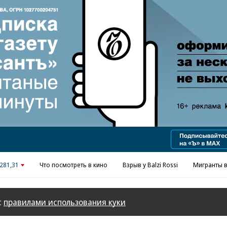
Реклама в «Ъ» www.kommersant.ru/ad
281,31
Что посмотреть в кино
Взрыв у Balzi Rossi
Мигранты в
с
правилами использования куки