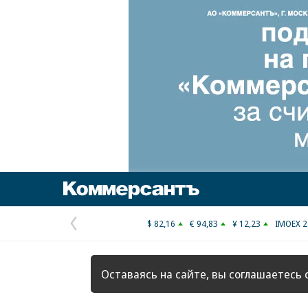
Коммерсантъ
$ 82,16
€ 94,83
¥ 12,23
IMOEX 2
Предыдущая
страница
Оставаясь на сайте, вы соглашаетесь 