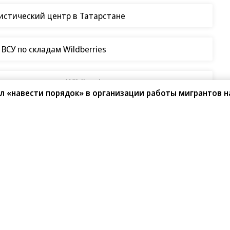
гистический центр в Татарстане
СУ по складам Wildberries
таки на склады Wildberries
л «навести порядок» в организации работы мигрантов н
 ни пэров, ни сэров»
ыборах 1991 года
 первые выборы президента страны и первые