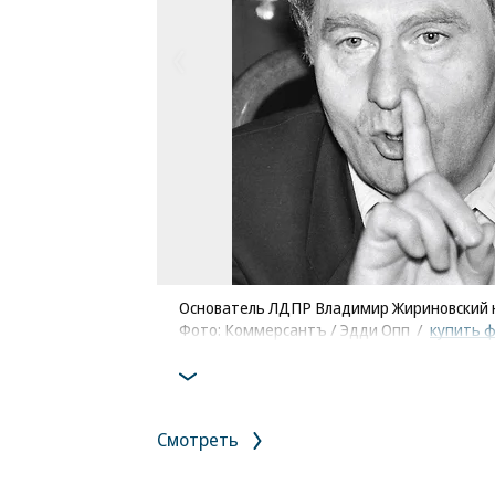
Основатель ЛДПР Владимир Жириновский 
Фото: Коммерсантъ / Эдди Опп
/
купить 
Смотреть