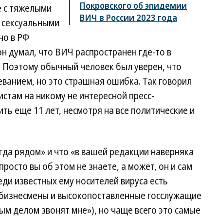
Покровского об эпидемии
е с тяжелыми
ВИЧ в России 2023 года
 сексуальными
но в РФ
он думал, что ВИЧ распространен где-то в
о. Поэтому обычный человек был уверен, что
еванием, но это страшная ошибка. Так говорил
стам на никому не интересной пресс-
ь еще 11 лет, несмотря на все политические и
гда рядом» и что «в вашей редакции наверняка
осто вы об этом не знаете, а может, он и сам
реди известных ему носителей вируса есть
 бизнесмены и высокопоставленные госслужащие
вым делом звонят мне»), но чаще всего это самые