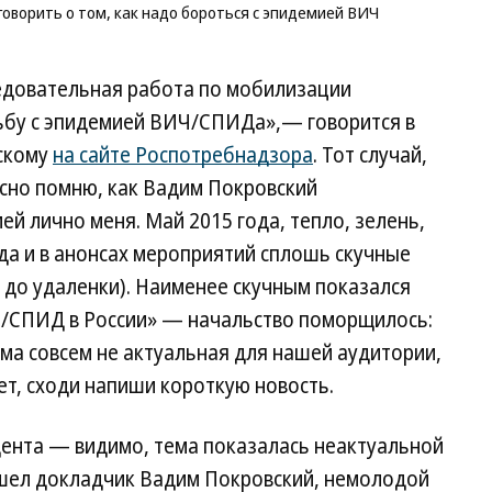
Ко
говорить о том, как надо бороться с эпидемией ВИЧ
едовательная работа по мобилизации
ьбу с эпидемией ВИЧ/СПИДа»,— говорится в
скому
на сайте Роспотребнадзора
. Тот случай,
асно помню, как Вадим Покровский
й лично меня. Май 2015 года, тепло, зелень,
да и в анонсах мероприятий сплошь скучные
а до удаленки). Наименее скучным показался
Ч/СПИД в России» — начальство поморщилось:
тема совсем не актуальная для нашей аудитории,
нет, сходи напиши короткую новость.
дента — видимо, тема показалась неактуальной
шел докладчик Вадим Покровский, немолодой