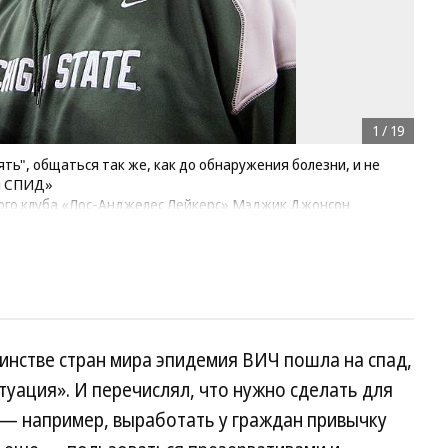
1
/
19
ть", общаться так же, как до обнаружения болезни, и не
и СПИД»
ного клуба «Лос-Анджелес Лейкерс» Мэджик Джонсон
лужило обнаружение у него ВИЧ-инфекции. В том же
м. Несмотря на протесты некоторых игроков национальной
импийских играх в Барселоне. Сборная, прозванная Dream
инстве стран мира эпидемия ВИЧ пошла на спад,
итуация». И перечислял, что нужно сделать для
 — например, выработать у граждан привычку