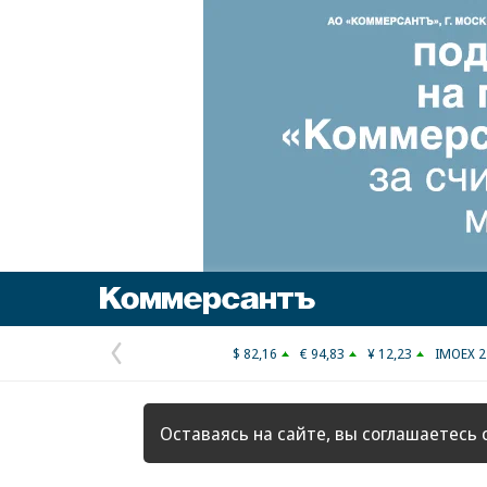
Коммерсантъ
$ 82,16
€ 94,83
¥ 12,23
IMOEX 2
Предыдущая
страница
Оставаясь на сайте, вы соглашаетесь 