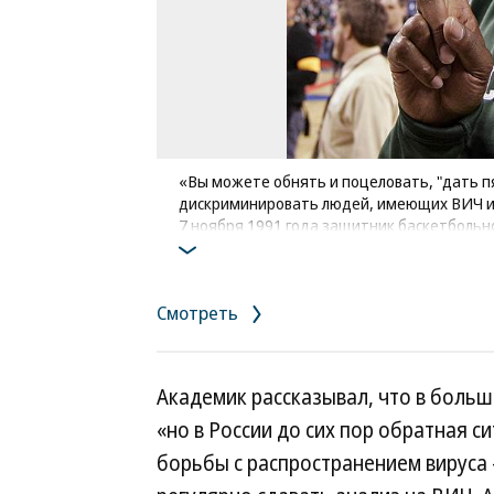
«Вы можете обнять и поцеловать, "дать пя
дискриминировать людей, имеющих ВИЧ 
7 ноября 1991 года защитник баскетболь
сообщил об уходе из спорта. Поводом пос
месяце он основал фонд борьбы со СПИДо
команды, в 1992 году принял участие в Ол
Смотреть
Team, завоевала золото
Фото: Jeff Haynes / Reuters
Академик рассказывал, что в больш
«но в России до сих пор обратная с
борьбы с распространением вируса