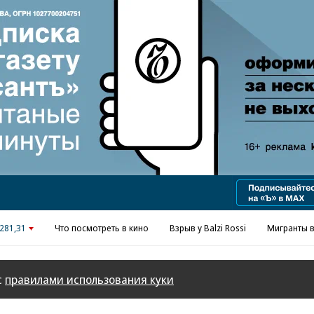
Реклама в «Ъ» www.kommersant.ru/ad
281,31
Что посмотреть в кино
Взрыв у Balzi Rossi
Мигранты в
с
правилами использования куки