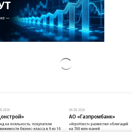
08.2026
06.08.2026
онстрой»
АО «Газпромбанк»
нд на лояльность: покупатели
«АгроНэкст» разместил облигаций
вижимости бизнес-класса в 9 из 10
на 700 млн юаней