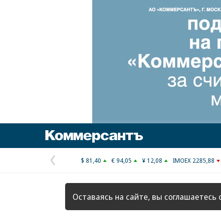
Коммерсантъ
$ 81,40
€ 94,05
¥ 12,08
IMOEX 2285,88
Предыдущая
страница
Оставаясь на сайте, вы соглашаетесь 