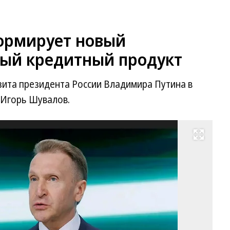
ормирует новый
ый кредитный продукт
зита президента России Владимира Путина в
 Игорь Шувалов.
Развернуть на весь экран
Пр
ВЭ
Иг
Шу
Фо
ВЭ