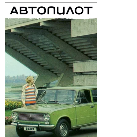
едседатель
Б.РФ
орь
валов
то:
Б.РФ