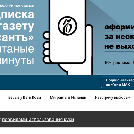
Реклама в «Ъ» www.kommersant.ru/ad
Взрыв у Balzi Rossi
Мигранты в Испании
Навстречу выборам
с
правилами использования куки