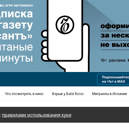
Реклама в «Ъ» www.kommersant.ru/ad
Что посмотреть в кино
Взрыв у Balzi Rossi
Мигранты в Испании
с
правилами использования куки