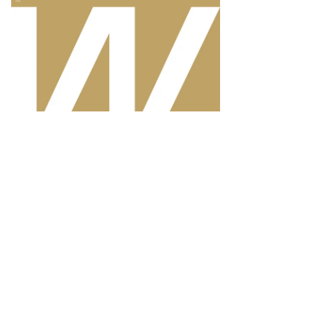
то:
митрий
аров,
ммерсантъ