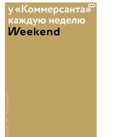
езидент
лоруссии
ександр
кашенко