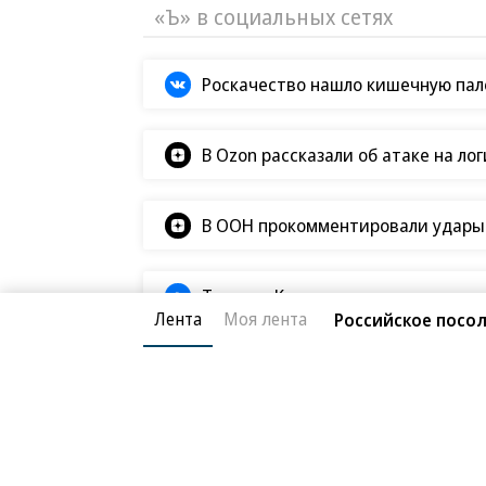
«Ъ» в социальных сетях
Роскачество нашло кишечную пало
В Ozon рассказали об атаке на ло
В ООН прокомментировали удары В
Татьяна Ким прокомментировала а
Лента
Моя лента
Российское посол