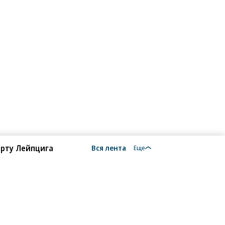
орту Лейпцига
Вся лента
Еще