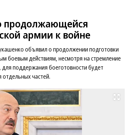
 о продолжающейся
ской армии к войне
Лукашенко объявил о продолжении подготовки
ым боевым действиям, несмотря на стремление
, для поддержания боеготовности будет
 отдельных частей.
Развернуть на весь экран
Пр
Бе
Ал
Лу