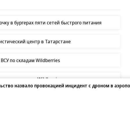
чку в бургерах пяти сетей быстрого питания
гистический центр в Татарстане
СУ по складам Wildberries
таки на склады Wildberries
ьство назвало провокацией инцидент с дроном в аэроп