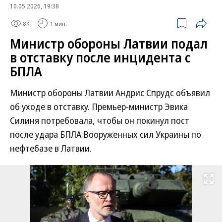
10.05.2026, 19:38
8K
1 мин.
Министр обороны Латвии подал
в отставку после инцидента с
БПЛА
Министр обороны Латвии Андрис Спрудс объявил
об уходе в отставку. Премьер-министр Эвика
Силиня потребовала, чтобы он покинул пост
после удара БПЛА Вооруженных сил Украины по
нефтебазе в Латвии.
Развернуть на