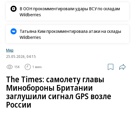
В ООН прокомментировали удары ВСУ по складам
Wildberries
Татьяна Ким прокомментировала атаки на склады
Wildberries
Мир
25.05.2026, 04:15
15K
1 мин.
The Times: самолету главы
Минобороны Британии
заглушили сигнал GPS возле
России
Самолет Королевских ВВС Великобритании, на
борту которого находился министр обороны
Джон Хили, подвергся воздействию средств