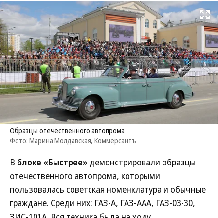
Развернуть на
Образцы отечественного автопрома
Фото: Марина Молдавская, Коммерсантъ
В
блоке «Быстрее»
демонстрировали образцы
отечественного автопрома, которыми
пользовалась советская номенклатура и обычные
граждане. Среди них: ГАЗ-А, ГАЗ-ААА, ГАЗ-03-30,
ЗИС-101А. Вся техника была на ходу.