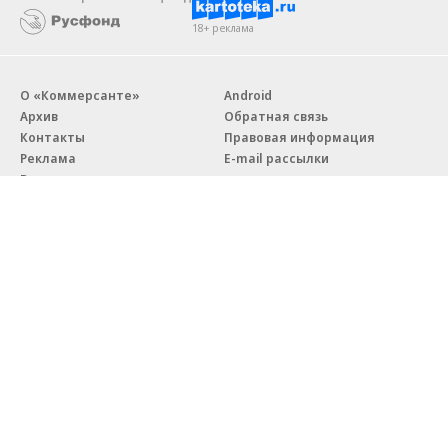
18+ реклама
О «Коммерсанте»
Android
Архив
Обратная связь
Контакты
Правовая информация
Реклама
E-mail рассылки
Вакансии
18+
© АО «Коммерсантъ». 127006, Москва, Оружейный переулок д. 41,
тел. +7 (495) 797-69-70.
Сетевое издание «Коммерсантъ» (доменное имя сайта:
kommersant.ru) зарегистрировано Федеральной службой
по надзору в сфере связи, информационных технологий и массовых
коммуникаций (Роскомнадзор), регистрационный номер и дата
принятия решения о регистрации: серия
Эл № ФС77-76922
от 11 октября 2019 г.