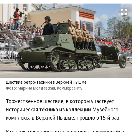
Развернуть на
Шествие ретро-техники в Верхней Пышме
Фото: Марина Молдавская, Коммерсантъ
Торжественное шествие, в котором участвует
историческая техника из коллекции Музейного
комплекса в Верхней Пышме, прошло в 15-й раз.
К началу мероприятия становилось пасмурно: был