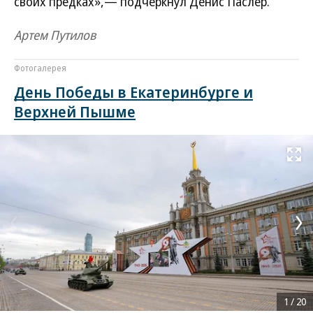
своих предках»,— подчеркнул Денис Паслер.
Артем Путилов
Фотогалерея
День Победы в Екатеринбурге и
Верхней Пышме
Развернуть на
1
/
20