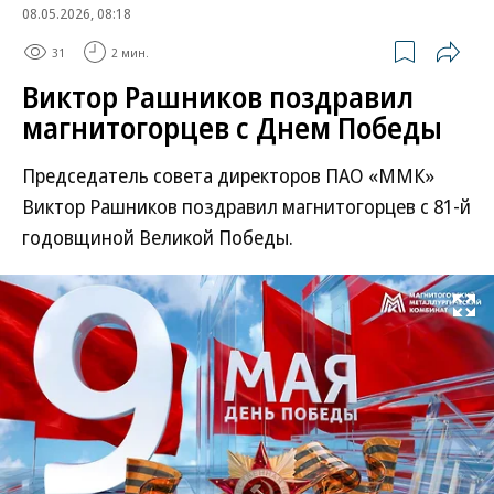
08.05.2026, 08:18
31
2 мин.
Виктор Рашников поздравил
магнитогорцев с Днем Победы
Председатель совета директоров ПАО «ММК»
Виктор Рашников поздравил магнитогорцев с 81-й
годовщиной Великой Победы.
Развернуть на