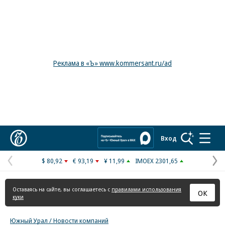
Реклама в «Ъ» www.kommersant.ru/ad
Коммерсантъ
Вход
$ 80,92
€ 93,19
¥ 11,99
IMOEX 2301,65
Предыдущая
С
страница
с
Оставаясь на сайте, вы соглашаетесь с
правилами использования
ОК
куки
Южный Урал / Новости компаний