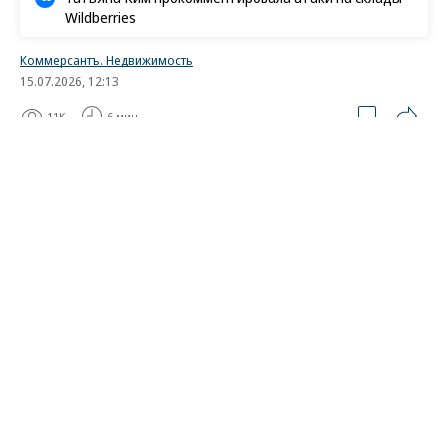
Wildberries
Коммерсантъ. Недвижимость
15.07.2026, 12:13
11K
6 мин.
Продажи жилья становятся
элитнее
Как развивается рынок высокобюджетных
новостроек Москвы
Спрос на люксовые новостройки в Москве в этом
году упал, по разным оценкам, до 50%.
Покупателей сдерживают высокие цены, которые
размывают инвестиционные перспективы
приобретения элитного жилья. Но активность на
рынке есть — ее поддерживают сделки в