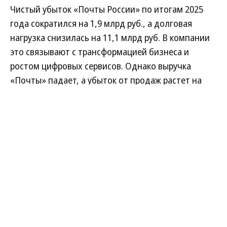
Чистый убыток «Почты России» по итогам 2025
года сократился на 1,9 млрд руб., а долговая
нагрузка снизилась на 11,1 млрд руб. В компании
это связывают с трансформацией бизнеса и
ростом цифровых сервисов. Однако выручка
«Почты» падает, а убыток от продаж растет на
фоне сохранения системных проблем с
ликвидностью и исполнением обязательств
перед получателями услуг.
Развернуть на
Читать полностью