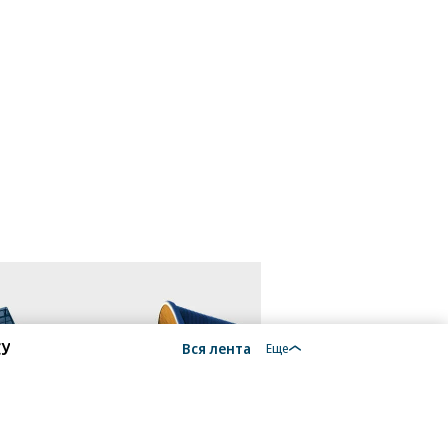
СУ
Вся лента
Еще