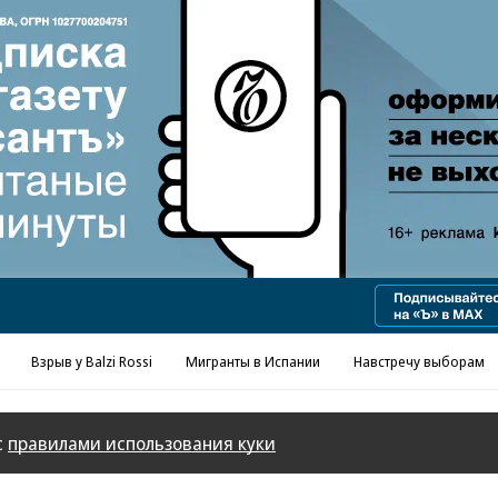
Реклама в «Ъ» www.kommersant.ru/ad
Взрыв у Balzi Rossi
Мигранты в Испании
Навстречу выборам
с
правилами использования куки