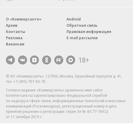
О «Коммерсанте»
Android
Архив
Обратная связь
Контакты
Правовая информация
Реклама
E-mail рассылки
Вакансии
18+
© АО «Коммерсантъ». 127006, Москва, Оружейный переулок д. 41,
тел. +7 (495) 797-69-70.
Сетевое издание «Коммерсантъ» (доменное имя сайта:
kommersant.ru) зарегистрировано Федеральной службой
по надзору в сфере связи, информационных технологий и массовых
коммуникаций (Роскомнадзор), регистрационный номер и дата
принятия решения о регистрации: серия
Эл № ФС77-76922
от 11 октября 2019 г.
Партнерские проекты/материалы, новости компаний, материалы
с пометкой «Промо» и «Официальное сообщение» опубликованы