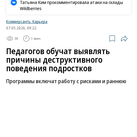
Татьяна Ким прокомментировала атаки на склады
Wildberries
Коммерсантъ. Карьера
07.05.2026, 09:22
3K
1 мин.
Педагогов обучат выявлять
причины деструктивного
поведения подростков
Программы включат работу с рисками и раннюю
диагностику
В России планируют расширить подготовку
специалистов, работающих с подростками.
Обучение будет направлено на профилактику
деструктивного поведения.