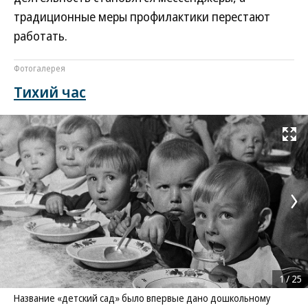
традиционные меры профилактики перестают
работать.
Фотогалерея
Тихий час
Развернуть на
1
/
25
Название «детский сад» было впервые дано дошкольному