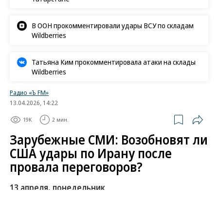
В ООН прокомментировали удары ВСУ по складам
Wildberries
Татьяна Ким прокомментировала атаки на склады
Wildberries
Радио «Ъ FM»
13.04.2026, 14:22
19K
2 мин.
Зарубежные СМИ: Возобновят ли
США удары по Ирану после
провала переговоров?
13 апреля, понедельник
Ни один порт в Персидском заливе не будет в