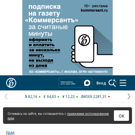
Реклама в «Ъ» www.kommersant.ru/ad
Коммерсантъ
Вход
$ 82,16
€ 94,83
¥ 12,23
IMOEX 2281,31
Предыдущая
С
страница
с
Оставаясь на сайте, вы соглашаетесь с
правилами использования
ОК
куки
Урал