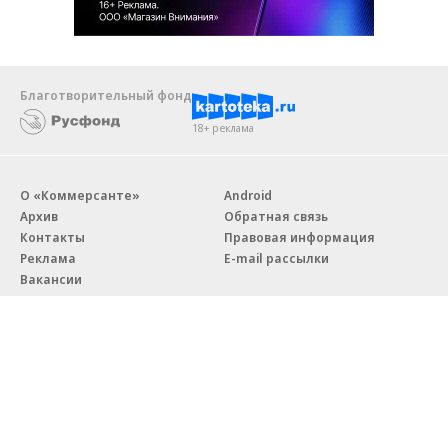
Благотворительный фонд
18+ реклама
О «Коммерсанте»
Android
Архив
Обратная связь
Контакты
Правовая информация
Реклама
E-mail рассылки
Вакансии
18+
© АО «Коммерсантъ». 127006, Москва, Оружейный переулок д. 41,
тел. +7 (495) 797-69-70.
Сетевое издание «Коммерсантъ» (доменное имя сайта: