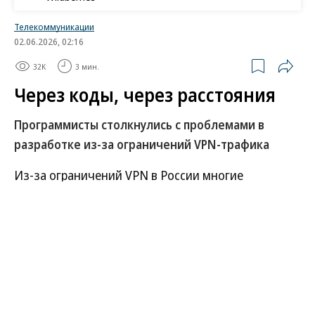
Телекоммуникации
02.06.2026, 02:16
32K
3 мин.
Через коды, через расстояния
Программисты столкнулись с проблемами в
разработке из-за ограничений VPN-трафика
Из-за ограничений VPN в России многие
компании, работающие с открытым кодом и
продолжающие заниматься разработкой в
международных репозиториях, столкнулись с
проблемами. В основном речь идет о
нестабильном доступе к внешним ресурсам
разработки, причем не только о недоступности
отдельных сервисов, но и о серьезном