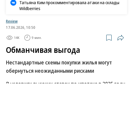
Татьяна Ким прокомментировала атаки на склады
Wildberries
Review
17.06.2026, 10:50
14K
9 мин.
Обманчивая выгода
Нестандартные схемы покупки жилья могут
обернуться неожиданными рисками
В условиях высоких ставок по ипотеке в 2025 году
стала расти популярность альтернативных
решений по покупке недвижимости, которые
позволяли либо не переплачивать по кредиту,
либо купить объект без необходимого
первоначального взноса и пр. Однако со