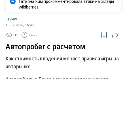
Татьяна Ким прокомментировала атаки на склады
Wildberries
Review
13.07.2026, 16:46
6K
7 мин.
Автопробег с расчетом
Как стоимость владения меняет правила игры на
авторынке
Автомобиль в России сегодня стал не просто
средством передвижения, а финансовым
решением, последствия которого владельцы
вынуждены просчитывать на годы вперед.
Несколько лет назад главным вопросом
покупателя была модель автомобиля. Сегодня же
ему приходится оценивать стоимость