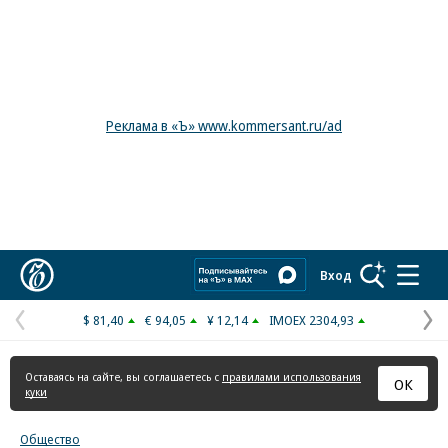
Реклама в «Ъ» www.kommersant.ru/ad
Коммерсантъ
Вход
$ 81,40
€ 94,05
¥ 12,14
IMOEX 2304,93
Предыдущая
С
страница
с
Оставаясь на сайте, вы соглашаетесь с
правилами использования
ОК
куки
Общество