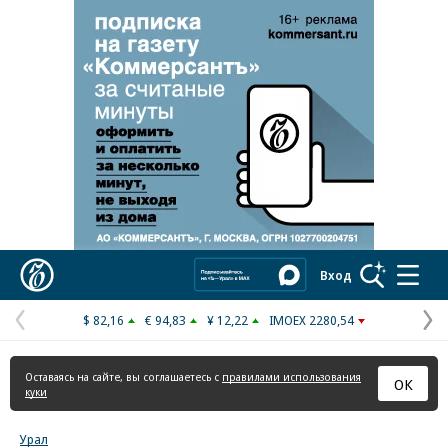
Реклама в «Ъ» www.kommersant.ru/ad
Коммерсантъ
Вход
$ 82,16
€ 94,83
¥ 12,22
IMOEX 2280,54
Предыдущая
С
страница
с
Оставаясь на сайте, вы соглашаетесь с
правилами использования
ОК
куки
Урал