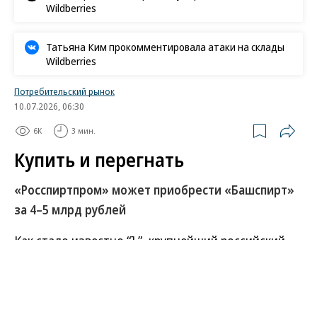
Wildberries
Татьяна Ким прокомментировала атаки на склады
Wildberries
Потребительский рынок
10.07.2026, 06:30
6K
3 мин.
Купить и перегнать
«Росспиртпром» может приобрести «Башспирт»
за 4–5 млрд рублей
Как стало известно “Ъ”, крупнейший российский
производитель спирта «Росспиртпром»,
выкупивший в конце 2025 года принадлежавший
властям Татарстана «Татспиртпром», теперь