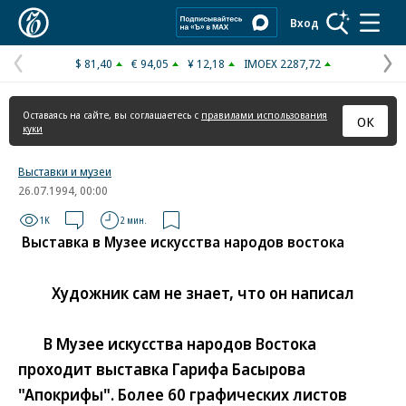
Коммерсантъ
Вход
$ 81,40
€ 94,05
¥ 12,18
IMOEX 2287,72
Предыдущая
С
страница
с
Оставаясь на сайте, вы соглашаетесь с
правилами использования
ОК
куки
Выставки и музеи
26.07.1994, 00:00
1K
2 мин.
Выставка в Музее искусства народов востока
Художник сам не знает, что он написал
В Музее искусства народов Востока
проходит выставка Гарифа Басырова
"Апокрифы". Более 60 графических листов