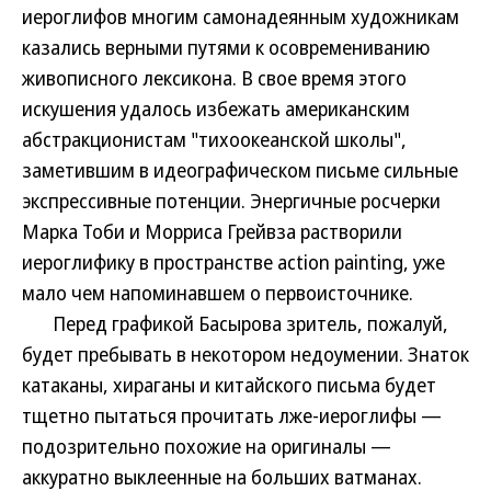
иероглифов многим самонадеянным художникам
казались верными путями к осовремениванию
живописного лексикона. В свое время этого
искушения удалось избежать американским
абстракционистам "тихоокеанской школы",
заметившим в идеографическом письме сильные
экспрессивные потенции. Энергичные росчерки
Марка Тоби и Морриса Грейвза растворили
иероглифику в пространстве action painting, уже
мало чем напоминавшем о первоисточнике.
Перед графикой Басырова зритель, пожалуй,
будет пребывать в некотором недоумении. Знаток
катаканы, хираганы и китайского письма будет
тщетно пытаться прочитать лже-иероглифы —
подозрительно похожие на оригиналы —
аккуратно выклеенные на больших ватманах.