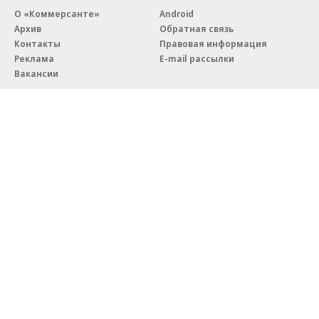
О «Коммерсанте»
Android
Архив
Обратная связь
Контакты
Правовая информация
Реклама
E-mail рассылки
Вакансии
18+
© АО «Коммерсантъ». 127006, Москва, Оружейный переулок д. 41,
тел. +7 (495) 797-69-70.
Сетевое издание «Коммерсантъ» (доменное имя сайта:
kommersant.ru) зарегистрировано Федеральной службой
по надзору в сфере связи, информационных технологий и массовых
коммуникаций (Роскомнадзор), регистрационный номер и дата
принятия решения о регистрации: серия
Эл № ФС77-76922
от 11 октября 2019 г.
Партнерские проекты/материалы, новости компаний, материалы
с пометкой «Промо» и «Официальное сообщение» опубликованы
на коммерческой основе.
На kommersant.ru применяются рекомендательные технологии.