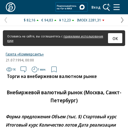
Коммерсантъ
Вход
$ 82,16
€ 94,83
¥ 12,23
IMOEX 2281,31
Предыдущая
С
страница
с
Оставаясь на сайте, вы соглашаетесь с
правилами использования
ОК
куки
Газета «Коммерсантъ»
21.07.1994, 00:00
1K
1 мин.
Торги на внебиржевом валютном рынке
Внебиржевой валютный рынок (Москва, Санкт-
Петербург)
Форма предложения Объем (тыс. $) Стартовый курс
Итоговый курс Количество лотов Дата реализации