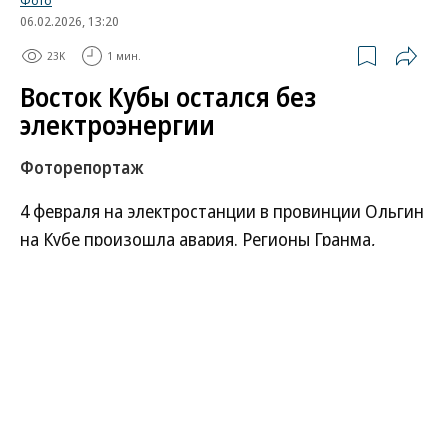
06.02.2026, 13:20
23K
1 мин.
Восток Кубы остался без
электроэнергии
Фоторепортаж
4 февраля на электростанции в провинции Ольгин
на Кубе произошла авария. Регионы Гранма,
Сантьяго-де-Куба и Гуантанамо остаются без
света до сих пор. Последствия блэкаута — в
фотогалерее «Ъ».
Развернуть на