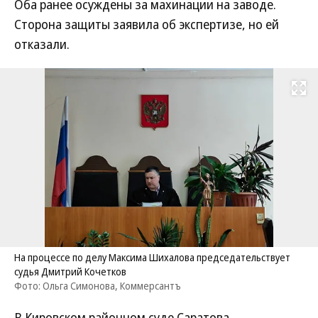
Оба ранее осуждены за махинации на заводе.
Сторона защиты заявила об экспертизе, но ей
отказали.
Развернуть на
На процессе по делу Максима Шихалова председательствует
судья Дмитрий Кочетков
Фото: Ольга Симонова, Коммерсантъ
В Кировском районном суде Саратова