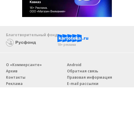
Благотворительный фонд
18+ реклама
О «Коммерсанте»
Android
Архив
Обратная связь
Контакты
Правовая информация
Реклама
E-mail рассылки
Вакансии
18+
© АО «Коммерсантъ». 127006, Москва, Оружейный переулок д. 41,
тел. +7 (495) 797-69-70.