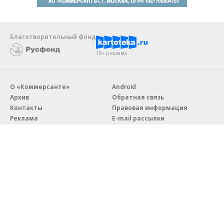
Благотворительный фонд
18+ реклама
О «Коммерсанте»
Android
Архив
Обратная связь
Контакты
Правовая информация
Реклама
E-mail рассылки
Вакансии
18+
© АО «Коммерсантъ». 127006, Москва, Оружейный переулок д. 41,
тел. +7 (495) 797-69-70.
Сетевое издание «Коммерсантъ» (доменное имя сайта:
kommersant.ru) зарегистрировано Федеральной службой