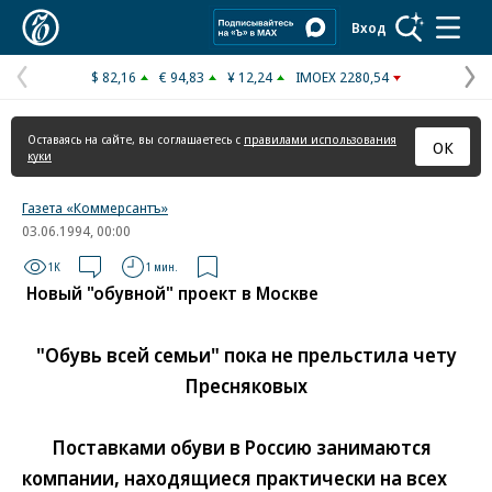
Коммерсантъ
Вход
$ 82,16
€ 94,83
¥ 12,24
IMOEX 2280,54
Предыдущая
С
страница
с
Оставаясь на сайте, вы соглашаетесь с
правилами использования
ОК
куки
Газета «Коммерсантъ»
03.06.1994, 00:00
1K
1 мин.
Новый "обувной" проект в Москве
"Обувь всей семьи" пока не прельстила чету
Пресняковых
Поставками обуви в Россию занимаются
компании, находящиеся практически на всех