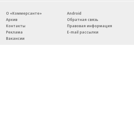
О «Коммерсанте»
Android
Архив
Обратная связь
Контакты
Правовая информация
Реклама
E-mail рассылки
Вакансии
18+
© АО «Коммерсантъ». 127006, Москва, Оружейный переулок д. 41,
тел. +7 (495) 797-69-70.
Сетевое издание «Коммерсантъ» (доменное имя сайта:
kommersant.ru) зарегистрировано Федеральной службой
по надзору в сфере связи, информационных технологий и массовых
коммуникаций (Роскомнадзор), регистрационный номер и дата
принятия решения о регистрации: серия
Эл № ФС77-76922
от 11 октября 2019 г.
Партнерские проекты/материалы, новости компаний, материалы
с пометкой «Промо» и «Официальное сообщение» опубликованы
на коммерческой основе.