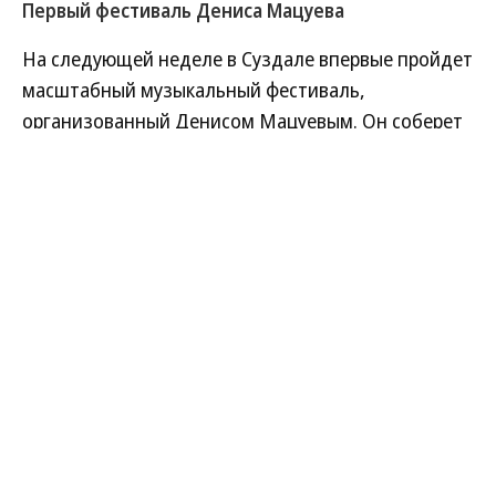
Первый фестиваль Дениса Мацуева
На следующей неделе в Суздале впервые пройдет
масштабный музыкальный фестиваль,
организованный Денисом Мацуевым. Он соберет
звезд мировой сцены, легендарные коллективы
и молодых виртуозов, чтобы устроить фьюжн
из классической музыки, джаза и камерных
ансамблей. Новый фестиваль ставит в основу
концепции качество звучания и современные
прочтения вечной классики.
Открытие: классика в белокаменном
кремле
Фестиваль начнется 29 июня в Суздальском
кремле — выбор пал на важное для Суздаля
место. История России будет здесь переплетена