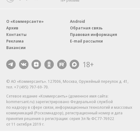
18+ реклама
О «Коммерсанте»
Android
Архив
Обратная связь
Контакты
Правовая информация
Реклама
E-mail рассылки
Вакансии
18+
© АО «Коммерсантъ». 127006, Москва, Оружейный переулок д. 41,
тел. +7 (495) 797-69-70.
Сетевое издание «Коммерсантъ» (доменное имя сайта:
kommersant.ru) зарегистрировано Федеральной службой
по надзору в сфере связи, информационных технологий и массовых
коммуникаций (Роскомнадзор), регистрационный номер и дата
принятия решения о регистрации: серия
Эл № ФС77-76922
от 11 октября 2019 г.
Партнерские проекты/материалы, новости компаний, материалы
с пометкой «Промо» и «Официальное сообщение» опубликованы