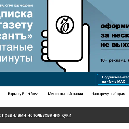
Реклама в «Ъ» www.kommersant.ru/ad
Взрыв у Balzi Rossi
Мигранты в Испании
Навстречу выборам
с
правилами использования куки