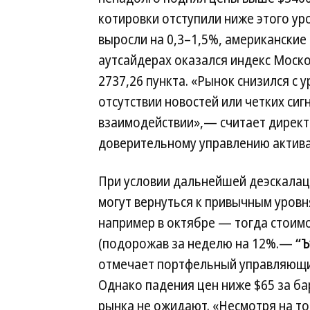
котировки отступили ниже этого ур
выросли на 0,3–1,5%, американские
аутсайдерах оказался индекс Моско
2737,26 пункта. «Рынок снизился с у
отсутствии новостей или четких си
взаимодействии»,— считает директ
доверительному управлению актива
При условии дальнейшей деэскалац
могут вернуться к привычным уровн
например в октябре — тогда стоимо
(подорожав за неделю на 12%.—
“Ъ
отмечает портфельный управляющи
Однако падения цен ниже $65 за бар
рынка не ожидают. «Несмотря на т