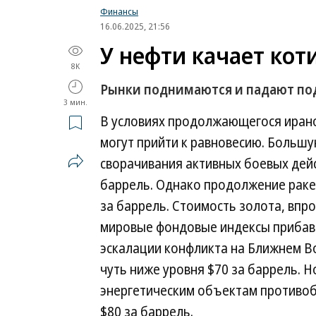
Финансы
16.06.2025, 21:56
У нефти качает кот
8K
Рынки поднимаются и падают по
3 мин.
В условиях продолжающегося ирано
могут прийти к равновесию. Большу
сворачивания активных боевых дейс
баррель. Однако продолжение ракет
за баррель. Стоимость золота, впро
мировые фондовые индексы прибави
эскалации конфликта на Ближнем В
чуть ниже уровня $70 за баррель. Н
энергетическим объектам противоб
$80 за баррель.