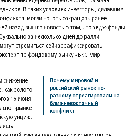
дников. В таких условиях инвесторы, делавшие
онфликта, могли начать сокращать ранее
ней назад вышла новость о том, что хедж-фонды
уквально за несколько дней до ралли.
 могут стремиться сейчас зафиксировать
эксперт по фондовому рынку «БКС Мир
м снижение
Почему мировой и
российский рынок по-
, как золото.
разному отреагировали на
ргов 16 июня
ближневосточный
а спот-рынке
конфликт
йскую унцию.
 лишь
за тройскую унцию, однако к концу торгов