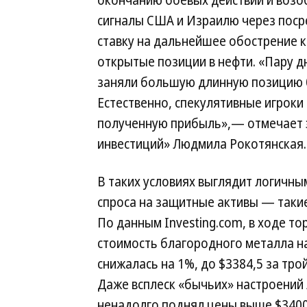
сигналы США и Израилю через посре
ставку на дальнейшее обострение к
открытые позиции в нефти. «Пару д
заняли большую длинную позицию б
Естественно, спекулятивные игроки
полученную прибыль»,— отмечает 
инвестиций» Людмила Рокотянская.
В таких условиях выглядит логичны
спроса на защитные активы — такие
По данным Investing.com, в ходе то
стоимость благородного металла н
снижалась на 1%, до $3384,5 за тро
Даже всплеск «бычьих» настроений
ненадолго поднял цены выше $3400 