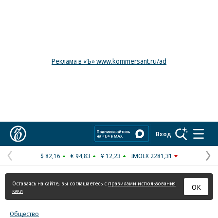
Реклама в «Ъ» www.kommersant.ru/ad
Коммерсантъ
Вход
$ 82,16
€ 94,83
¥ 12,23
IMOEX 2281,31
Предыдущая
С
страница
с
Оставаясь на сайте, вы соглашаетесь с
правилами использования
ОК
куки
Общество