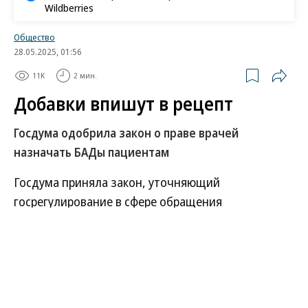
Wildberries
Общество
28.05.2025, 01:56
11K
2 мин.
Добавки впишут в рецепт
Госдума одобрила закон о праве врачей
назначать БАДы пациентам
Госдума приняла закон, уточняющий
госрегулирование в сфере обращения
биологически активных добавок (БАДов).
Минздрав получит возможность утверждать
список разрешенных добавок, что позволит
врачам легально назначать их пациентам для
лечения. Роспотребнадзор будет наделен правом