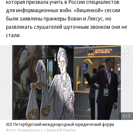
которая призвала учить в России специалистов
для информационных войн. «Вишенкой» сессии
были заявлены пранкеры Вован и Лексус, но
развлекать слушателей шуточным звонком они не
стали.
Развернуть на
1
/
7
XIII Петербургский международный юридический форум
Фото: Коммерсантъ / Алексей Смагин