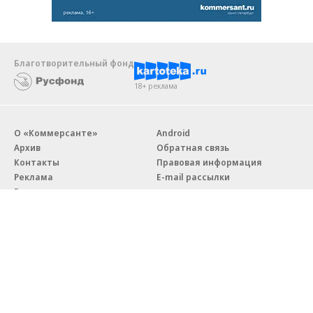
Благотворительный фонд
18+ реклама
О «Коммерсанте»
Android
Архив
Обратная связь
Контакты
Правовая информация
Реклама
E-mail рассылки
Вакансии
18+
© АО «Коммерсантъ». 127006, Москва, Оружейный переулок д. 41,
тел. +7 (495) 797-69-70.
Сетевое издание «Коммерсантъ» (доменное имя сайта:
kommersant.ru) зарегистрировано Федеральной службой