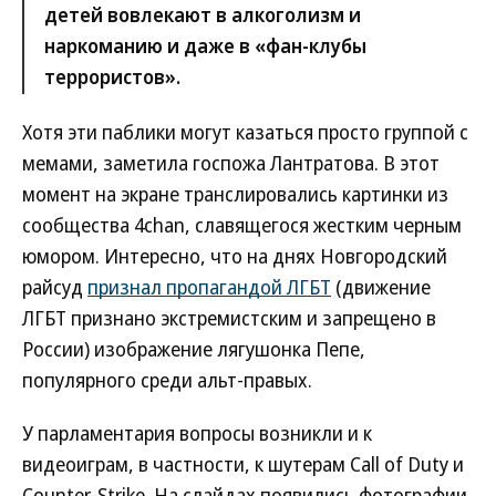
детей вовлекают в алкоголизм и
наркоманию и даже в «фан-клубы
террористов».
Хотя эти паблики могут казаться просто группой с
мемами, заметила госпожа Лантратова. В этот
момент на экране транслировались картинки из
сообщества 4chan, славящегося жестким черным
юмором. Интересно, что на днях Новгородский
райсуд
признал пропагандой ЛГБТ
(движение
ЛГБТ признано экстремистским и запрещено в
России) изображение лягушонка Пепе,
популярного среди альт-правых.
У парламентария вопросы возникли и к
видеоиграм, в частности, к шутерам Call of Duty и
Counter-Strike. На слайдах появились фотографии