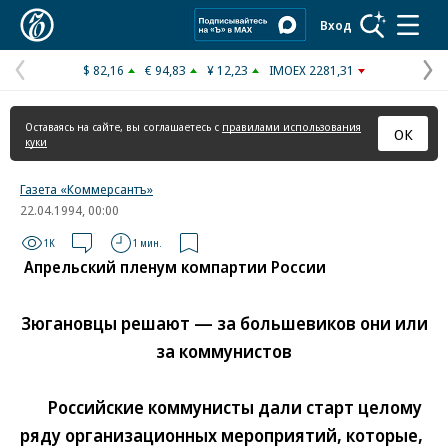
Коммерсантъ
Вход
$ 82,16
€ 94,83
¥ 12,23
IMOEX 2281,31
Предыдущая
С
страница
с
Оставаясь на сайте, вы соглашаетесь с
правилами использования
ОК
куки
Газета «Коммерсантъ»
22.04.1994, 00:00
1K
1 мин.
Апрельский пленум компартии России
Зюгановцы решают — за большевиков они или
за коммунистов
Российские коммунисты дали старт целому
ряду организационных мероприятий, которые,