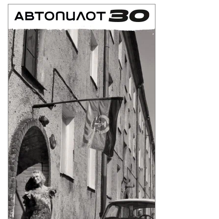
ева
право: