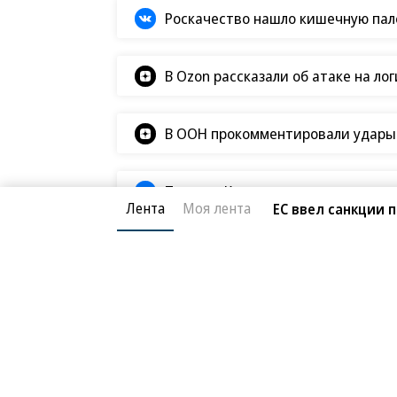
Роскачество нашло кишечную пало
В Ozon рассказали об атаке на ло
В ООН прокомментировали удары В
Татьяна Ким прокомментировала а
Лента
Моя лента
ЕС ввел санкции 