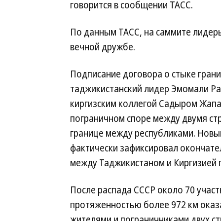
говорится в сообщении ТАСС.
По данным ТАСС, на саммите лидер
вечной дружбе.
Подписание договора о стыке грани
таджикистанский лидер Эмомали Рах
киргизским коллегой Садыром Жапа
пограничном споре между двумя ст
границе между республиками. Новый
фактически зафиксировал окончате
между Таджикистаном и Киргизией п
После распада СССР около 70 учас
протяженностью более 972 км оказ
жителями и пограничниками двух стр