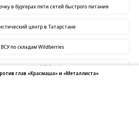
чку в бургерах пяти сетей быстрого питания
гистический центр в Татарстане
СУ по складам Wildberries
таки на склады Wildberries
против глав «Красмаша» и «Металлиста»