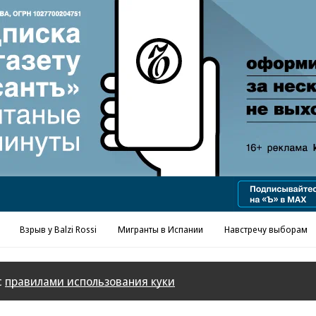
Реклама в «Ъ» www.kommersant.ru/ad
Взрыв у Balzi Rossi
Мигранты в Испании
Навстречу выборам
с
правилами использования куки