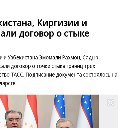
истана, Киргизии и
али договор о стыке
и и Узбекистана Эмомали Рахмон, Садыр
ли договор о точке стыка границ трех
ство ТАСС. Подписание документа состоялось на
дарств.
Развернуть на весь экран
Сл
на