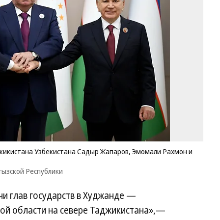
пр
Ки
Та
Уз
С
Жа
Эм
Ра
и
Ш
Ми
Фо
О
са
Пр
Кы
джикистана Узбекистана Садыр Жапаров, Эмомали Рахмон и
Ре
гызской Республики
и глав государств в Худжанде —
ой области на севере Таджикистана»,—