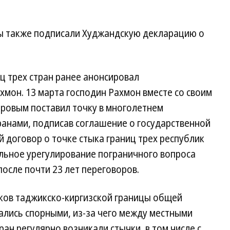
ы также подписали Худжандскую декларацию о
ц трех стран ранее анонсировал
мон. 13 марта господин Рахмон вместе со своим
ровым поставил точку в многолетнем
ранами, подписав соглашение о государственной
 договор о точке стыка границ трех республик
льное урегулирование пограничного вопроса
осле почти 23 лет переговоров.
тков таджикско-киргизской границы общей
ались спорными, из-за чего между местными
ан регулярно возникали стычки, в том числе с