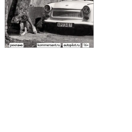
езиденты
ргизии,
джикистана
бекистана
адыр
паров,
омали
хмон
авкат
рзиёев
то:
фициальный
йт
езидента
ргызской
спублики