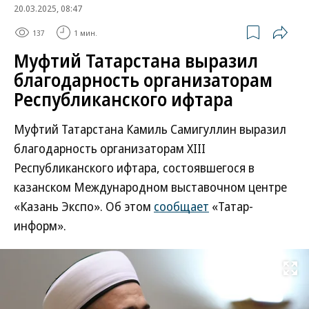
20.03.2025, 08:47
137
1 мин.
Муфтий Татарстана выразил
благодарность организаторам
Республиканского ифтара
Муфтий Татарстана Камиль Самигуллин выразил
благодарность организаторам XIII
Республиканского ифтара, состоявшегося в
казанском Международном выставочном центре
«Казань Экспо». Об этом
сообщает
«Татар-
информ».
Развернуть на