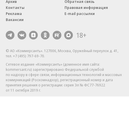
Архив
Обратная связь
Контакты
Правовая информация
Реклама
E-mail рассылки
Вакансии
18+
© АО «Коммерсантъ». 127006, Москва, Оружейный переулок д. 41,
тел. +7 (495) 797-69-70.
Сетевое издание «Коммерсантъ» (доменное имя сайта:
kommersant.ru) зарегистрировано Федеральной службой
по надзору в сфере связи, информационных технологий и массовых
коммуникаций (Роскомнадзор), регистрационный номер и дата
принятия решения о регистрации: серия
Эл № ФС77-76922
от 11 октября 2019 г.
Партнерские проекты/материалы, новости компаний, материалы
с пометкой «Промо» и «Официальное сообщение» опубликованы
на коммерческой основе.
На kommersant.ru применяются рекомендательные технологии.
Подробнее